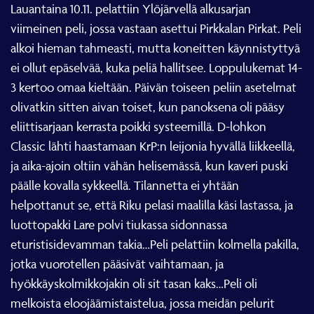
Lauantaina 10.11. pelattiin Ylöjärvellä alkusarjan
viimeinen peli, jossa vastaan asettui Pirkkalan Pirkat. Peli
alkoi hieman tahmeasti, mutta koneitten käynnistyttyä
ei ollut epäselvää, kuka peliä hallitsee. Loppulukemat 14-
3 kertoo omaa kieltään. Päivän toiseen peliin asetelmat
olivatkin sitten aivan toiset, kun panoksena oli pääsy
eliittisarjaan kerrasta poikki systeemillä. D-lohkon
Classic lähti haastamaan KrP:n leijonia hyvällä liikkeellä,
ja aika-ajoin oltiin vähän helisemässä, kun kaveri puski
päälle kovalla sykkeellä. Tilannetta ei yhtään
helpottanut se, että Riku pelasi maalilla käsi lastassa, ja
luottopakki Lare polvi tiukassa sidonnassa
eturistisidevamman takia…Peli pelattiin kolmella pakilla,
jotka vuorotellen pääsivät vaihtamaan, ja
hyökkäyskolmikkojakin oli sit tasan kaks…Peli oli
melkoista eloojäämistaistelua, jossa meidän pelurit