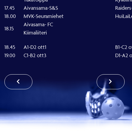
17.45
Aivansama-S&S
Raiders
18.00
MVK-Seuramiehet
HuiLai
Aivasama- FC
18.15
Kiimaliiteri
18.45
A1-D2 ott1
B1-C2 o
19.00
C1-B2 ott3
D1-A2 o