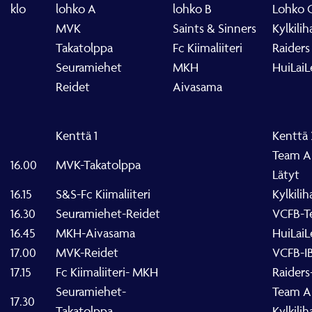
klo
lohko A
lohko B
Lohko 
MVK
Saints & Sinners
Kylkilih
Takatolppa
Fc Kiimaliiteri
Raiders
Seuramiehet
MKH
HuiLaiL
Reidet
Aivasama
Kenttä 1
Kenttä 
Team A
16.00
MVK-Takatolppa
Lätyt
16.15
S&S-Fc Kiimaliiteri
Kylkilih
16.30
Seuramiehet-Reidet
VCFB-
16.45
MKH-Aivasama
HuiLaiL
17.00
MVK-Reidet
VCFB-IB
17.15
Fc Kiimaliiteri- MKH
Raiders
Seuramiehet-
Team A
17.30
Takatolppa
Kylkilih