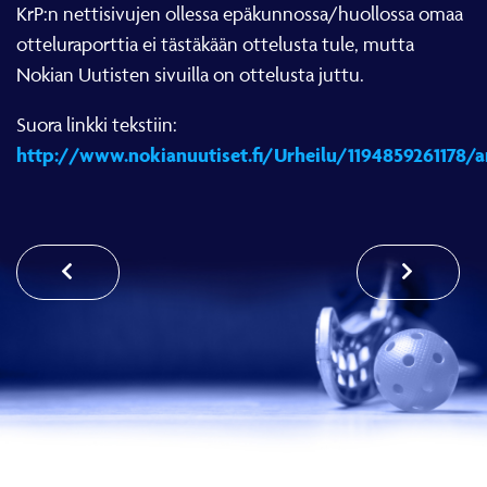
KrP:n nettisivujen ollessa epäkunnossa/huollossa omaa
otteluraporttia ei tästäkään ottelusta tule, mutta
Nokian Uutisten sivuilla on ottelusta juttu.
Suora linkki tekstiin:
http://www.nokianuutiset.fi/Urheilu/1194859261178/ar