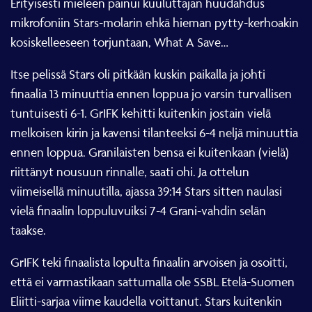
mikrofoniin Stars-molarin ehkä hieman pytty-kerhoakin
kosiskelleeseen torjuntaan, What A Save…
Itse pelissä Stars oli pitkään kuskin paikalla ja johti
finaalia 13 minuuttia ennen loppua jo varsin turvallisen
tuntuisesti 6-1. GrIFK kehitti kuitenkin jostain vielä
melkoisen kirin ja kavensi tilanteeksi 6-4 neljä minuuttia
ennen loppua. Granilaisten bensa ei kuitenkaan (vielä)
riittänyt nousuun rinnalle, saati ohi. Ja ottelun
viimeisellä minuutilla, ajassa 39:14 Stars sitten naulasi
vielä finaalin loppuluvuiksi 7-4 Grani-vahdin selän
taakse.
GrIFK teki finaalista lopulta finaalin arvoisen ja osoitti,
että ei varmastikaan sattumalla ole SSBL Etelä-Suomen
Eliitti-sarjaa viime kaudella voittanut. Stars kuitenkin