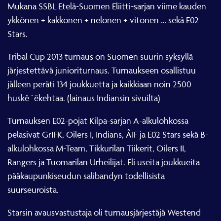
Mukana SSBL Etelä-Suomen Eliitti-sarjan viime kauden
ykkönen + kakkonen + nelonen + vitonen … sekä E02
Stars.
Tribal Cup 2013 turnaus on Suomen suurin syksyllä
järjestettävä junioriturnaus. Turnaukseen osallistuu
jälleen peräti 134 joukkuetta ja kaikkiaan noin 2500
huskë´ëkehtaa. (lainaus Indiansin sivuilta)
Turnauksen E02-pojat Kilpa-sarjan A-alkulohkossa
pelasivat GrIFK, Oilers I, Indians, ÅIF ja E02 Stars sekä B-
alkulohkossa M-Team, Tikkurilan Tiikerit, Oilers II,
Rangers ja Tuomarilan Urheilijat. Eli useita joukkueita
pääkaupunkiseudun salibandyn todellisista
suurseuroista.
Starsin avausvastustaja oli turnausjärjestäjä Westend