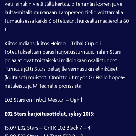
veti, ainakin vielä tällä kertaa, pitemmän korren ja vei
kulta-mitalit mukanaan Tampereen tielle voittamalla
turnauksessa kaikki 6 otteluaan, huikealla maalierolla 60-
11.
Kiitos Indians, kiitos Heimo – Tribal Cup oli
toteutukseltaan paras harjoitusturnaus, mihin Stars-
pelaajat ovat toistaiseksi milloinkaan osallistuneet.
Turnaus jätti Stars-pelaajille varmastikin elinikäiset
(kultaiset) muistot. Onnittelut myös GrIFK:lle hopea-
mitaleista ja M-Teamille pronssista.
E02 Stars on Tribal-Mestari – Ugh !
E02 Stars harjoitusottelut, syksy 2013:
15.09. E02 Stars – GrIFK E02 Black 7 – 4
15.09. E02 Stars – M-Team E02 8 – 2