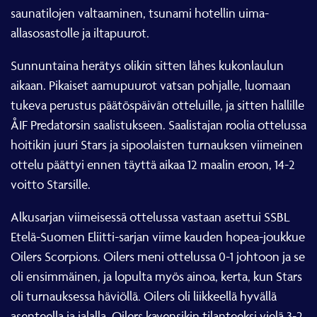
saunatilojen valtaaminen, tsunami hotellin uima-
allasosastolle ja iltapuurot.
Sunnuntaina herätys olikin sitten lähes kukonlaulun
aikaan. Pikaiset aamupuurot vatsan pohjalle, luomaan
tukeva perustus päätöspäivän otteluille, ja sitten hallille
ÅIF Predatorsin saalistukseen. Saalistajan roolia ottelussa
hoitikin juuri Stars ja sipoolaisten turnauksen viimeinen
ottelu päättyi ennen täyttä aikaa 12 maalin eroon, 14-2
voitto Starsille.
Alkusarjan viimeisessä ottelussa vastaan asettui SSBL
Etelä-Suomen Eliitti-sarjan viime kauden hopea-joukkue
Oilers Scorpions. Oilers meni ottelussa 0-1 johtoon ja se
oli ensimmäinen, ja lopulta myös ainoa, kerta, kun Stars
oli turnauksessa häviöllä. Oilers oli liikkeellä hyvällä
asenteella ja jalalla. Oilers kavensikin tilanteeksi vielä 3-2,