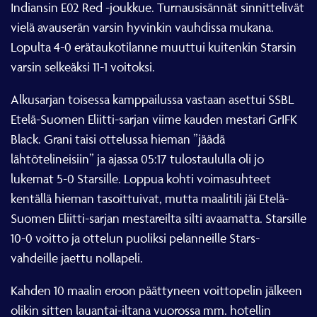
Indiansin E02 Red -joukkue. Turnausisännät sinnittelivät
vielä avauserän varsin hyvinkin vauhdissa mukana.
Lopulta 4-0 erätaukotilanne muuttui kuitenkin Starsin
varsin selkeäksi 11-1 voitoksi.
Alkusarjan toisessa kamppailussa vastaan asettui SSBL
Etelä-Suomen Eliitti-sarjan viime kauden mestari GrIFK
Black. Grani taisi ottelussa hieman ”jäädä
lähtötelineisiin” ja ajassa 05:17 tulostaululla oli jo
lukemat 5-0 Starsille. Loppua kohti voimasuhteet
kentällä hieman tasoittuivat, mutta maalitili jäi Etelä-
Suomen Eliitti-sarjan mestareilta silti avaamatta. Starsille
10-0 voitto ja ottelun puoliksi pelanneille Stars-
vahdeille jaettu nollapeli.
Kahden 10 maalin eroon päättyneen voittopelin jälkeen
olikin sitten lauantai-iltana vuorossa mm. hotellin