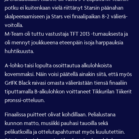
potku ei kuitenkaan vielä riittänyt Starsin päänahan
skalpeeraamiseen ja Stars vei finaalipaikan 8-2 välierä-
voitolla.
M-Team oli tuttu vastustaja TFT 2013 -turnauksesta ja
oli mennyt joukkueena eteenpäin isoja harppauksia
huhtikuusta.
A-lohko taisi lopulta osoittautua alkulohkoista
kovemmaksi. Näin voisi päätellä ainakin siitä, että myös
GrIFK Black raivasi omasta välierästään tiensä finaaliin
tiputtamalla B-alkulohkon voittaneet Tikkurilan Tiikerit
pronssi-otteluun.
Finaalissa puitteet olivat kohdillaan. Pelialustana
kunnon matto, musiikki pauhasi tauoilla sekä
pelikatkoilla ja ottelutapahtumat myös kuulutettiin.
Erityisesti mieleen painui kuuluttajan huudahdus