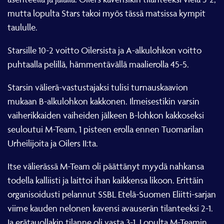
mutta lopulta Stars takoi myös tässä matsissa kympit
taululle.
Starsille 10-2 voitto Oilersista ja A-alkulohkon voitto
puhtaalla pelillä, hämmentävällä maalierolla 45-5.
Starsin välierä-vastustajaksi tulisi turnauskaavion
mukaan B-alkulohkon kakkonen. Ilmeisestikin varsin
vaiherikkaiden vaiheiden jälkeen B-lohkon kakkoseksi
seuloutui M-Team, 1 pisteen erolla ennen Tuomarilan
Urheilijoita ja Oilers II:ta.
Itse välierässä M-Team oli päättänyt myydä nahkansa
todella kalliisti ja laittoi ihan kaikkensa likoon. Erittäin
organisoidusti pelannut SSBL Etelä-Suomen Eliitti-sarjan
viime kauden nelonen kavensi avauserän tilanteeksi 2-1.
Ja erätauollakin tilanne oli vasta 3-1. Lopulta M-Teamin