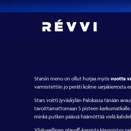
vuotta 
Starsin meno on ollut hurjaa myös
varmistettiin jo peräti kolme sarjakierrosta e
Stars voitti Jyväskylän Palokassa tänään avau
tavoittamattomaan 5 pisteen karkumatkalle. Näi
minkä putken päässä häämöttää vielä kahdelle
Ylialueellinen playoff-karsinta käynnistyy n