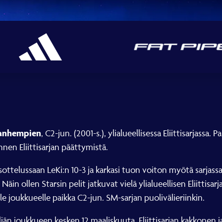
vanhempien
, C2-jun. (2001-s.), ylialueellisessa Eliittisarjassa.
nnen Eliittisarjan päättymistä.
sottelussaan LeKi:n 10-3 ja karkasi tuon voiton myötä sarjas
n ollen Starsin pelit jatkuvat vielä ylialueellisen Eliittisar
 joukkueelle paikka C2-jun. SM-sarjan puolivälieriinkin.
eljän joukkueen kesken 12.maaliskuuta. Eliittisarjan kakkonen