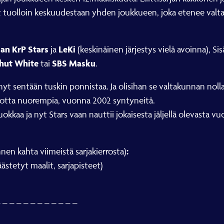
at tuolloin keskuudestaan yhden joukkueen, joka etenee valta
an KrP Stars
LeKi
ja
(keskinäinen järjestys vielä avoinna), 
hut White
SBS Masku
tai
.
nyt sentään tuskin ponnistaa. Ja olisihan se valtakunnan nolla
t vuotta nuorempia, vuonna 2002 syntyneitä.
uokkaa ja nyt Stars vaan nauttii jokaisesta jäljellä olevasta 
:
nnen kahta viimeistä sarjakierrosta)
ästetyt maalit, sarjapisteet)
– – – – – – – – – – – –