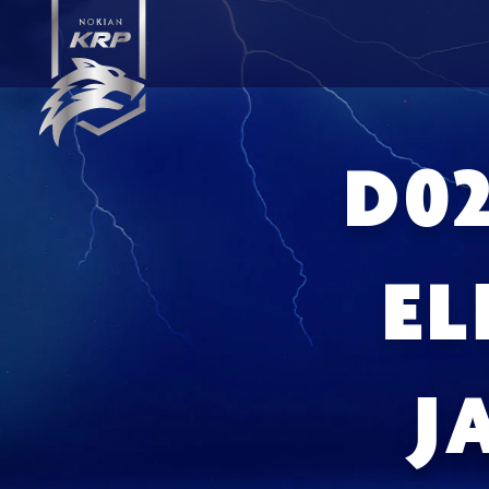
D02
EL
J