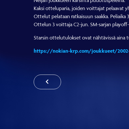
Neljän joukkueen karsinta pudotuspeleinä.
Kaksi otteluparia, joiden voittajat pelaavat 
Ottelut pelataan ratkaisuun saakka. Peliaika 3 x
Ottelun 3 voittaja C2-jun. SM-sarjan playoff-
Starsin ottelutulokset ovat nähtävissä aina 
https://nokian-krp.com/joukkueet/2002