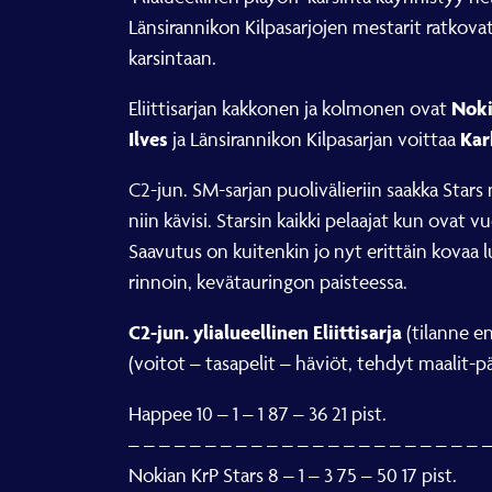
Länsirannikon Kilpasarjojen mestarit ratkov
karsintaan.
Noki
Eliittisarjan kakkonen ja kolmonen ovat
Ilves
Kar
ja Länsirannikon Kilpasarjan voittaa
C2-jun. SM-sarjan puolivälieriin saakka Stars 
niin kävisi. Starsin kaikki pelaajat kun ova
Saavutus on kuitenkin jo nyt erittäin kovaa l
rinnoin, kevätauringon paisteessa.
C2-jun. ylialueellinen Eliittisarja
(tilanne e
(voitot – tasapelit – häviöt, tehdyt maalit-pä
Happee 10 – 1 – 1 87 – 36 21 pist.
– – – – – – – – – – – – – – – – – – – – – – – 
Nokian KrP Stars 8 – 1 – 3 75 – 50 17 pist.