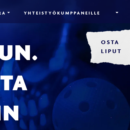
RA
YHTEISTYÖKUMPPANEILLE
OSTA
JUN.
LIPUT
STA
IN