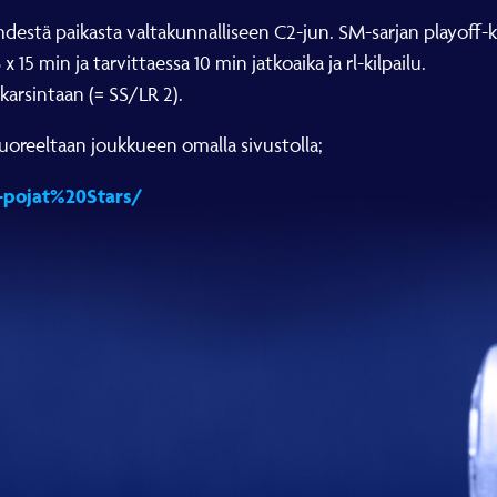
yhdestä paikasta valtakunnalliseen C2-jun. SM-sarjan playoff-k
 15 min ja tarvittaessa 10 min jatkoaika ja rl-kilpailu.
karsintaan (= SS/LR 2).
tuoreeltaan joukkueen omalla sivustolla;
-pojat%20Stars/