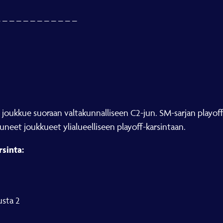
– – – – – – – – – – – –
unut joukkue suoraan valtakunnalliseen C2-jun. SM-sarjan playof
oittuneet joukkueet ylialueelliseen playoff-karsintaan.
rsinta:
usta 2