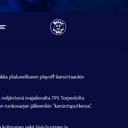
 Paikka ylialueelliseen playoff-karsintaankin
sa neljäntenä majailevalta TPS Torpedolta
jan runkosarjan jälkeenkin "karsintaputkessa",
 ja kolmonen sekä Sisä-Suomen ja