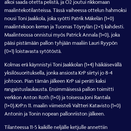
maalintekotilanteissa. Tässä vaiheessa ottelun hahmoksi
nousi Toni Jaakkola, joka syötti Patrik Mäkelän (1+0)
maalintekoon kerran ja Tuomas Töyrylän (2+1) kahdesti.
Maalinteossa onnistui myös Patrick Annala (1+0), joka
pääsi pistämään pallon tyhjään maaliin Lauri Ryypön
(0+1) loistavasta sytötöstä.
Kolmas erä käynnistyi Toni Jaakkolan (1+4) häikäisevällä
yksilösuorituksella, jonka ansiosta KrP siirtyi jo 8-4
johtoon. Pian tämän jälkeen KrP sai peräti kaksi
rangaistuslaukausta. Ensimmäisessä pallon toimitti
verkkon Anton Roth (1+0) ja toisessa Joni Rantala
(1+0).KrP:n 11. maalin viimeisteli Valtteri Katavisto (1+0)
Antonin ja Tonin nopean pallonriiston jälkeen.
Tilanteessa 11-5 kaikille neljälle ketjulle annettiin