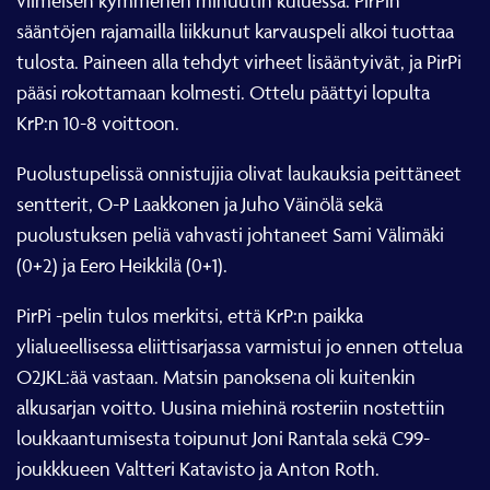
sääntöjen rajamailla liikkunut karvauspeli alkoi tuottaa
tulosta. Paineen alla tehdyt virheet lisääntyivät, ja PirPi
pääsi rokottamaan kolmesti. Ottelu päättyi lopulta
KrP:n 10-8 voittoon.
Puolustupelissä onnistujjia olivat laukauksia peittäneet
sentterit, O-P Laakkonen ja Juho Väinölä sekä
puolustuksen peliä vahvasti johtaneet Sami Välimäki
(0+2) ja Eero Heikkilä (0+1).
PirPi -pelin tulos merkitsi, että KrP:n paikka
ylialueellisessa eliittisarjassa varmistui jo ennen ottelua
O2JKL:ää vastaan. Matsin panoksena oli kuitenkin
alkusarjan voitto. Uusina miehinä rosteriin nostettiin
loukkaantumisesta toipunut Joni Rantala sekä C99-
joukkkueen Valtteri Katavisto ja Anton Roth.