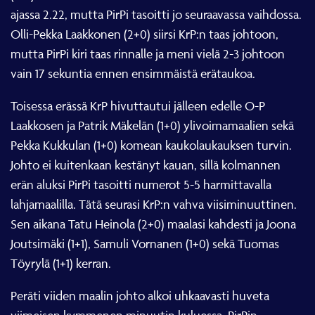
ajassa 2.22, mutta PirPi tasoitti jo seuraavassa vaihdossa.
Olli-Pekka Laakkonen (2+0) siirsi KrP:n taas johtoon,
mutta PirPi kiri taas rinnalle ja meni vielä 2-3 johtoon
vain 17 sekuntia ennen ensimmäistä erätaukoa.
Toisessa erässä KrP hivuttautui jälleen edelle O-P
Laakkosen ja Patrik Mäkelän (1+0) ylivoimamaalien sekä
Pekka Kukkulan (1+0) komean kaukolaukauksen turvin.
Johto ei kuitenkaan kestänyt kauan, sillä kolmannen
erän aluksi PirPi tasoitti numerot 5-5 harmittavalla
lahjamaalilla. Tätä seurasi KrP:n vahva viisiminuuttinen.
Sen aikana Tatu Heinola (2+0) maalasi kahdesti ja Joona
Joutsimäki (1+1), Samuli Vornanen (1+0) sekä Tuomas
Töyrylä (1+1) kerran.
Peräti viiden maalin johto alkoi uhkaavasti huveta
viimeisen kymmenen minuutin kuluessa. PirPin