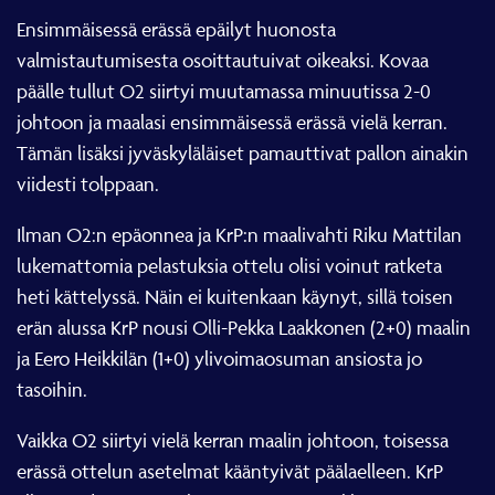
Ensimmäisessä erässä epäilyt huonosta
valmistautumisesta osoittautuivat oikeaksi. Kovaa
päälle tullut O2 siirtyi muutamassa minuutissa 2-0
johtoon ja maalasi ensimmäisessä erässä vielä kerran.
Tämän lisäksi jyväskyläläiset pamauttivat pallon ainakin
viidesti tolppaan.
Ilman O2:n epäonnea ja KrP:n maalivahti Riku Mattilan
lukemattomia pelastuksia ottelu olisi voinut ratketa
heti kättelyssä. Näin ei kuitenkaan käynyt, sillä toisen
erän alussa KrP nousi Olli-Pekka Laakkonen (2+0) maalin
ja Eero Heikkilän (1+0) ylivoimaosuman ansiosta jo
tasoihin.
Vaikka O2 siirtyi vielä kerran maalin johtoon, toisessa
erässä ottelun asetelmat kääntyivät päälaelleen. KrP
alkoi saada otetta pelistä, ja O2 joutui rikkomaan