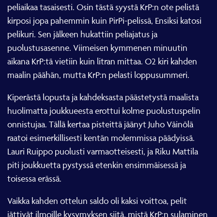
peliaikaa tasaisesti. Osin tästä syystä KrP:n ote pelistä
kirposi jopa pahemmin kuin PirPi-pelissä, Ensiksi katosi
pelikuri. Sen jälkeen hukattiin peliajatus ja
puolustusasenne. Viimeisen kymmenen minuutin
aikana KrP:tä vietiin kuin litran mittaa. O2 kiri kahden
maalin päähän, mutta KrP:n pelasti loppusummeri.
Kiperästä lopusta ja kahdeksasta päästetystä maalista
huolimatta joukkueesta erottui kolme puolustuspelin
onnistujaa. Tällä kertaa pisteittä jäänyt Juho Väinölä
raatoi esimerkillisesti kentän molemmissa päädyissä.
Lauri Ruippo puolusti varmaotteisesti, ja Riku Mattila
piti joukkuetta pystyssä etenkin ensimmäisessä ja
toisessa erässä.
Vaikka kahden ottelun saldo oli kaksi voittoa, pelit
jättivät ilmoille kysymyksen siitä, mistä KrP:n sulaminen