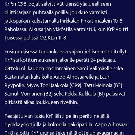
KrP:n C98-pojat selvittivät tiensä ylialueelliseen
eliittisarjaan puhtaalla pelillä. Joukkue varmisti
jatkopaikan kukistamalla Pirkkalan Pirkat maalein 10-8
Raholassa. Alkusarjan ykköstila varmistui, kun KrP voitti
toisessa pelissä O2JKL:n 11-8.
Ensimmäisessä turnauksessa vajaamiehisenä sinnitellyt
KrP sai kotiturnaukseen jalkeille peräti 24 pelaajaa.
Ottelu oli kauden ensimmäinen Sami Välimäelle sekä
Sastamalan kaksikolle Aapo Alhosaarelle ja Lauri
Ryypölle. Myös Toni Jaakkola (C99), Tatu Heinola (B2),
Samuli Vornanen (B2) sekä Pekka Kukkula (B1) palasivat
pitkästä aikaa joukkueen riveihin.
Peaajatulvan takia KrP lähti peliin peräti neljällä
hyökkäysketjulla ja kolmella pakkiparilla. Aapo Alhosaari
(1+0) aloitti KrP-uransa tekemällä ottelun avausmaalin