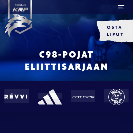
OSTA
LIPUT
C98-POJAT
ELIITTISARJAAN