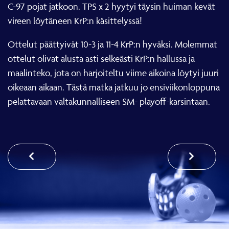
C-97 pojat jatkoon. TPS x 2 hyytyi täysin huiman kevät
vireen löytäneen KrP:n käsittelyssä!
Ottelut päättyivät 10-3 ja 11-4 KrP:n hyväksi. Molemmat
ottelut olivat alusta asti selkeästi KrP:n hallussa ja
maalinteko, jota on harjoiteltu viime aikoina löytyi juuri
oikeaan aikaan. Tästä matka jatkuu jo ensiviikonloppuna
pelattavaan valtakunnalliseen SM- playoff-karsintaan.