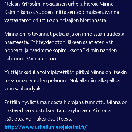
Nokian KrP solmi nokialaisen urheiluhieroja Minna
Kalmin kanssa vuoden mittaisen sopimuksen. Minna
vastaa täten edustuksen pelaajien hieronnasta.
Minna on jo tavannut pelaajia ja on innoissaan uudesta
haasteesta, "Yhteydenoton jälkeen asiat etenivät
nopeasti ja pääsimme sopimukseen." silmin nähden
ilahtunut Minna kertoo.
Yrittäjänkadulla toimipistettään pitävä Minna on itsekin
useamman vuoden pelannut Nokialla niin jalkapalloa
kuin salibandyakin.
Erittäin hyvästä maineesta hierojana tunnettu Minna on
loistava lisä edustuksen taustaryhmään. Aikoja ja
lisätietoa voi hakea osoitteesta
http://www.urheiluhierojakalmi.fi/