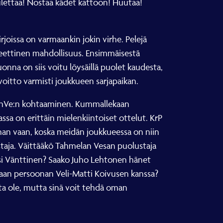
uulettaa! Nostaa kädet kattoon! Huutaa!
irjoissa on varmaankin jokin virhe. Pelejä
oreettinen mahdollisuus. Ensimmäisestä
uonna on siis voitu löysäillä puolet kaudesta,
oitto varmisti joukkueen sarjapaikan.
 TahVe:n kohtaaminen. Kummallekaan
vassa on erittäin mielenkiintoiset ottelut. KrP
 ihan vaan, koska meidän joukkueessa on niin
staja. Väittääkö Tahmelan Vesan puolustaja
assi Vänttinen? Saako Juho Lehtonen hänet
aan persoonan Veli-Matti Koivusen kanssa?
sta ole, mutta sinä voit tehdä oman