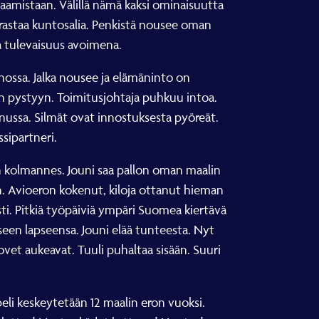
saamistaan. Välillä nämä kaksi ominaisuutta
rrastaa kuntosalia. Penkistä nousee oman
ja tulevaisuus avoimena.
nossa. Jalka nousee ja elämäninto on
en pystyyn. Toimitusjohtaja puhkuu intoa.
aunussa. Silmät ovat innostuksesta pyöreät.
sipartneri.
nen kolmannes. Jouni saa pallon oman maalin
an. Avioeron kokenut, kiloja ottanut hieman
sti. Pitkiä työpäiviä ympäri Suomea kiertävä
seen lapseensa. Jouni elää tunteesta. Nyt
ovet aukeavat. Tuuli puhaltaa sisään. Suuri
peli keskeytetään 12 maalin eron vuoksi.