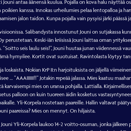
ti Jouni antaa äänensä kuulua. Pojalla on kova halu näyttää o
 poikien kanssa. Innokas urheilumies pelaa lentopalloa ja ha
laamisen jalon taidon. Kunpa pojalla vain pysyisi järki päässä 
ivisioonissa. Salibandysta innostunut Jouni on sutjakassa kun
perustetaan. Keski-iän kriisissä Jouni laittaa oman yrityks
a. ”Soitto seis laulu seis!”, Jouni huutaa junan viidennessä v
mä hymyilee. Kortit ovat suotuisat. Ravintolasta löytyy tans
ja loskaista. Nokian KrP II:n harjoituksista on jäljellä viimei
isee … ”AAAIIIIII!!” Jotakin repeää jalassa. Mies kaatuu maah
karvaisempi mies on uransa pohjalla. Lattialla. Kirjaimellise
sketus palloon on kuin tuoreen äidin kosketus vastasyntynee
kalle. Yli-Korpela nostetaan paareille. Hallin valtavat pääty
 Jouni paareissa? Mies on mennyt. On hiljaista.
. Jouni Yli-Korpela laukoo 14-2 voitto-osuman, jonka jälkeen 