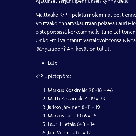
Ajatukset sarjahuipennuksen kynnyksellä:
Malttaako KrP II pelata molemmat pelit enn
Voittaako ennätyskauttaan pelaava Lauri Hiet
pistepörssissä korkeammalle, Juho Lehtonen v
Onko Emil vaihtanut vartalovoiteensa Nivea
jäähyaitioon? Ah, kevät on tullut.
Late
KrP ll pistepörssi
Markus Koskimäki 28+18 = 46
Matti Koskimäki 4+19 = 23
Jarkko Järvinen 8+11 = 19
Markus Lätti 10+6 = 16
Lauri Hietala 6+8 = 14
Jani Vilenius 1+1 = 12