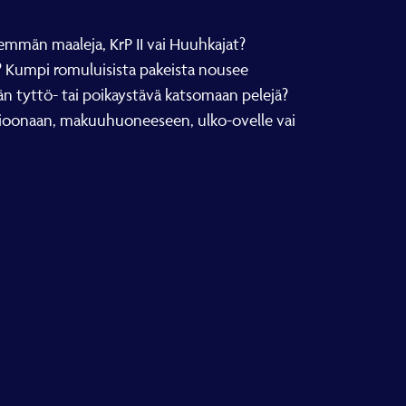
emmän maaleja, KrP II vai Huuhkajat?
ä? Kumpi romuluisista pakeista nousee
än tyttö- tai poikaystävä katsomaan pelejä?
isioonaan, makuuhuoneeseen, ulko-ovelle vai