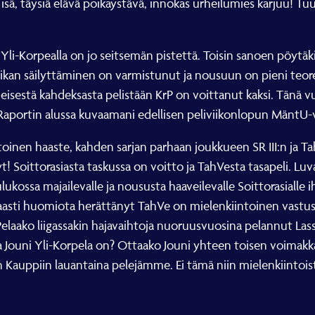
 isä, täysiä elävä poikaystävä, innokas urheilumies karjuu! T
a Yli-Korpealla on jo seitsemän pistettä. Toisin sanoen pöytäk
napaikan säilyttäminen on varmistunut ja nousuun on pieni te
imeisestä kahdeksasta pelistään KrP on voittanut kaksi. Tänä v
 Raportin alussa kuvaamani edellisen peliviikonlopun MäntU-v
toinen haaste, kahden sarjan parhaan joukkueen SR III:n ja
nyt! Soittorasiasta taskussa on voitto ja TahVesta tasapeli. Lu
lukossa majailevalle ja noususta haaveilevalle Soittorasialle
saasti huomiota herättänyt TahVe on mielenkiintoinen vastu
? Pelaako liigassakin hajavaihtoja nuoruusvuosina pelannut L
ouni Yli-Korpela on? Ottaako Jouni yhteen toisen voimakk
aan Kauppiin lauantaina pelejämme. Ei tämä niin mielenkiintoi