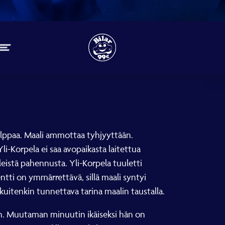
tolppaa. Maali ammottaa tyhjyyttään.
i-Korpela ei saa avopaikasta laitettua
yleistä pahennusta. Yli-Korpela tuuletti
ti on ymmärrettävä, sillä maali syntyi
kuitenkin tunnettava tarina maalin taustalla.
en. Muutaman minuutin ikäiseksi hän on