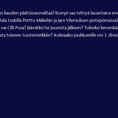
en kauden päätössaunailtaa? Kumpi saa tehtyä lauantaina en
ala todella Perttu Mäkelän ja Jani Vileniuksen pistepörssiss
ai Olli Pusa? Jäävätkö he Jounista jälkeen? Tuleeko kenenkä
sta toiseen tuotemerkkiin? Aukeaako joukkueelle ovi 3. div