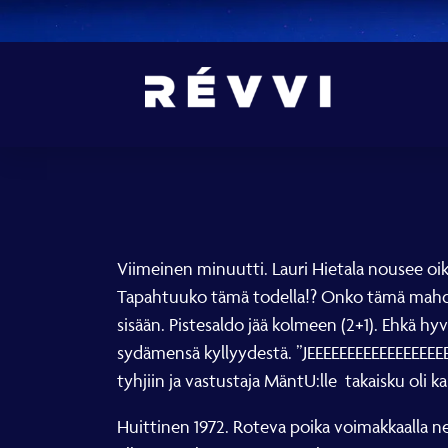
Viimeinen minuutti. Lauri Hietala nousee oik
Tapahtuuko tämä todella!? Onko tämä mahdoll
sisään. Pistesaldo jää kolmeen (2+1). Ehkä hy
sydämensä kyllyydestä. ”JEEEEEEEEEEEEEEEEE
tyhjiin ja vastustaja MäntU:lle takaisku oli
Huittinen 1972. Roteva poika voimakkaalla n