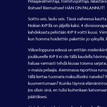
Pelaajavalmentaja, toimitusjohtaja, rakastava
Iloitsee! Riemuitsee! HÄN ON PALANNUT!
Soitto seis, laulu seis. Tässä vaiheessa kautt
Nokian KrP:llä on jäljellä kaksi. 4-divisioo
kahdeksasta pelistään KrP II voitti kuusi. Vi
kun homma hoidettiin pakettiin jo syksyllä.
Viikonloppuna edessä on erittäin mielenkiin
joukkueelle KrP II ei ole tällä kaudella hävin
haluaa varmasti tehdä kiusaa toisena sarjatau
v-maisia pelaajia. Aiemmassa raportissa run
tällä kertaa tuomaria maksulliseksi naiseksi
kuumentumaan? Kuinka täynnä elämänintoa J
Jos olisin sinä, en tulisi kuitenkaan katsom
päätöksesi.