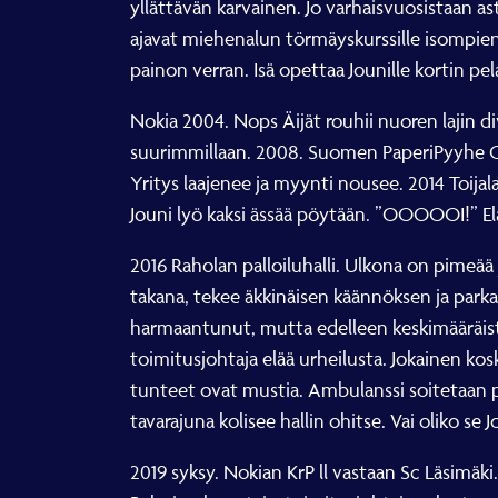
yllättävän karvainen. Jo varhaisvuosistaan as
ajavat miehenalun törmäyskurssille isompien
painon verran. Isä opettaa Jounille kortin pe
Nokia 2004. Nops Äijät rouhii nuoren lajin d
suurimmillaan. 2008. Suomen PaperiPyyhe Oy 
Yritys laajenee ja myynti nousee. 2014 Toijal
Jouni lyö kaksi ässää pöytään. ”OOOOOI!” Elä
2016 Raholan palloiluhalli. Ulkona on pimeää 
takana, tekee äkkinäisen käännöksen ja parka
harmaantunut, mutta edelleen keskimääräistä 
toimitusjohtaja elää urheilusta. Jokainen ko
tunteet ovat mustia. Ambulanssi soitetaan pai
tavarajuna kolisee hallin ohitse. Vai oliko se
2019 syksy. Nokian KrP ll vastaan Sc Läsimäki