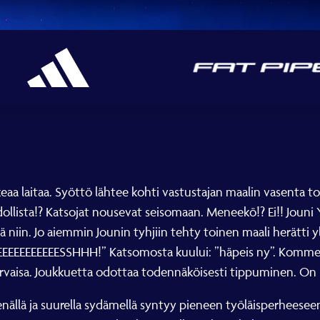
eaa laitaa. Syöttö lähtee kohti vastustajan maalin vasenta 
ista!? Katsojat nousevat seisomaan. Meneekö!? Ei!! Jouni Yl
vä niin. Jo aiemmin Jounin tyhjiin tehty toinen maali herätti 
EEEEEEEEEEESSHHH!” Katsomosta kuului: ”häpeis ny”. Komment
 karvaisa. Joukkuetta odottaa todennäköisesti tippuminen. On 
enällä ja suurella sydämellä syntyy pieneen työläisperheese