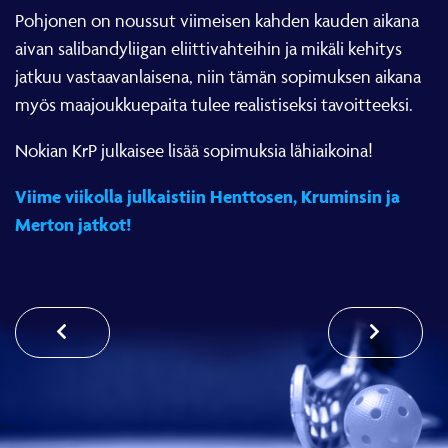
Pohjonen on noussut viimeisen kahden kauden aikana
aivan salibandyliigan eliittivahteihin ja mikäli kehitys
jatkuu vastaavanlaisena, niin tämän sopimuksen aikana
myös maajoukkuepaita tulee realistiseksi tavoitteeksi.
Nokian KrP julkaisee lisää sopimuksia lähiaikoina!
Viime viikolla julkaistiin Henttosen, Kruminsin ja
Merton jatkot!