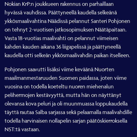
Nokian KrP:n joukkueen rakennus on parhaillaan
hyvässä vauhdissa. Päättyneellä kaudella selkeänä
ykkösmaalivahtina Näädissä pelannut Santeri Pohjonen
on tehnyt 2-vuotisen jatkosopimuksen Näätäpaitaan.
Vasta 18-vuotias maalivahti on pelannut viimeisen
kahden kauden aikana 36 liigapelissä ja päättyneellä
kaudella otti selkeän ykkösmaalivahdin paikan itselleen.
Pohjonen saavutti lisäksi viime keväänä Nuorten
maailmanmestaruuden Suomen paidassa, joten viime
vuosina on todella koeteltu nuoren miehenalun
pelihermojen kestävyyttä, mutta hän on näyttänyt
olevansa kova peluri ja oli muunmuassa loppukaudella
täyttä rautaa Salba sarjassa sekä pelaamalla maalivahdille
todella harvinaisen nollapelin sarjan päätöskierroksella
NST:tä vastaan.