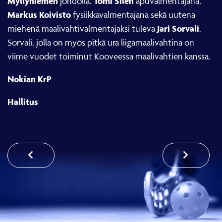
Myllyniemen
Tomi Silen
johdolla.
apuvalmentajana,
Markus Koivisto
fysiikkavalmentajana sekä uutena
Jari Sorvali
miehenä maalivahtivalmentajaksi tuleva
.
Sorvali, jolla on myös pitkä ura liigamaalivahtina on
viime vuodet toiminut Kooveessa maalivahtien kanssa.
Nokian KrP
Hallitus