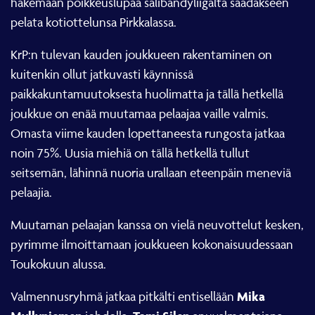
hakemaan poikkeuslupaa salibandyliigalta saadakseen
pelata kotiottelunsa Pirkkalassa.
KrP:n tulevan kauden joukkueen rakentaminen on
kuitenkin ollut jatkuvasti käynnissä
paikkakuntamuutoksesta huolimatta ja tällä hetkellä
joukkue on enää muutamaa pelaajaa vaille valmis.
Omasta viime kauden lopettaneesta rungosta jatkaa
noin 75%. Uusia miehiä on tällä hetkellä tullut
seitsemän, lähinnä nuoria urallaan eteenpäin meneviä
pelaajia.
Muutaman pelaajan kanssa on vielä neuvottelut kesken,
pyrimme ilmoittamaan joukkueen kokonaisuudessaan
Toukokuun alussa.
Mika
Valmennusryhmä jatkaa pitkälti entisellään