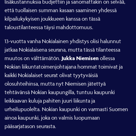
lisäkustannuksia budjettiin ja sanomattakin on selvää,
että tuollaisen summan kasaan saaminen yhdessä
kilpailukykyisen joukkueen kanssa on tässä
taloustilanteessa täysi mahdottomuus.
13-vuotta vanha Nokialainen yhdistys olisi halunnut
jatkaa Nokialaisena seurana, mutta tässä tilanteessa
Jukka Niemisen
muutos on välttämätön.
ollessa
Nokian liikuntatoimenjohtajana hommat toimivat ja
kaikki Nokialaiset seurat olivat tyytyväisiä
olosuhteihinsa, mutta nyt Niemisen jätettyä
tehtävänsä Nokian kaupungilla, tuntuu kaupunki
leikkaavan kuluja pahiten juuri liikunta ja
urheilupuolelta. Nokian kaupunki on varmasti Suomen
ainoa kaupunki, joka on valmis luopumaan
pääsarjatason seurasta.