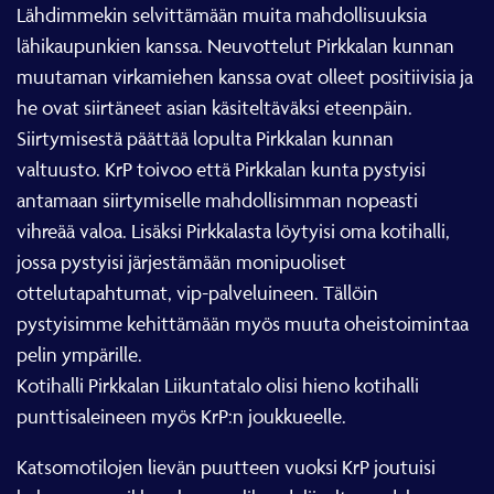
Lähdimmekin selvittämään muita mahdollisuuksia
lähikaupunkien kanssa. Neuvottelut Pirkkalan kunnan
muutaman virkamiehen kanssa ovat olleet positiivisia ja
he ovat siirtäneet asian käsiteltäväksi eteenpäin.
Siirtymisestä päättää lopulta Pirkkalan kunnan
valtuusto. KrP toivoo että Pirkkalan kunta pystyisi
antamaan siirtymiselle mahdollisimman nopeasti
vihreää valoa. Lisäksi Pirkkalasta löytyisi oma kotihalli,
jossa pystyisi järjestämään monipuoliset
ottelutapahtumat, vip-palveluineen. Tällöin
pystyisimme kehittämään myös muuta oheistoimintaa
pelin ympärille.
Kotihalli Pirkkalan Liikuntatalo olisi hieno kotihalli
punttisaleineen myös KrP:n joukkueelle.
Katsomotilojen lievän puutteen vuoksi KrP joutuisi