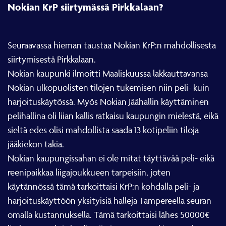
Nokian KrP siirtymässä Pirkkalaan?
Seuraavassa hieman taustaa Nokian KrP:n mahdollisesta
siirtymisestä Pirkkalaan.
Nokian kaupunki ilmoitti Maaliskuussa lakkauttavansa
Nokian ulkopuolisten tilojen tukemisen niin peli- kuin
harjoituskäytössä. Myös Nokian Jäähallin käyttäminen
pelihallina oli liian kallis ratkaisu kaupungin mielestä, eikä
sieltä edes olisi mahdollista saada 13 kotipeliin tiloja
jääkiekon takia.
Nokian kaupungissahan ei ole mitat täyttävää peli- eikä
reenipaikkaa liigajoukkueen tarpeisiin, joten
käytännössä tämä tarkoittaisi KrP:n kohdalla peli- ja
harjoituskäyttöön yksityisiä halleja Tampereella seuran
omalla kustannuksella. Tämä tarkoittaisi lähes 50000€