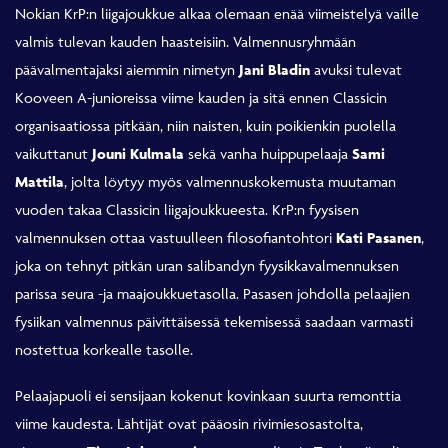
Nokian KrP:n liigajoukkue alkaa olemaan enää viimeistelyä vaille
valmis tulevan kauden haasteisiin. Valmennusryhmään
päävalmentajaksi aiemmin nimetyn
Jani Bladin
avuksi tulevat
Kooveen A-junioreissa viime kauden ja sitä ennen Classicin
organisaatiossa pitkään, niin naisten, kuin poikienkin puolella
vaikuttanut
Jouni Kulmala
sekä vanha huippupelaaja
Sami
Mattila
, jolta löytyy myös valmennuskokemusta muutaman
vuoden takaa Classicin liigajoukkueesta. KrP:n fyysisen
valmennuksen ottaa vastuulleen filosofiantohtori
Kati Pasanen
,
joka on tehnyt pitkän uran salibandyn fyysikkavalmennuksen
parissa seura -ja maajoukkuetasolla. Pasasen johdolla pelaajien
fysiikan valmennus päivittäisessä tekemisessä saadaan varmasti
nostettua korkealle tasolle.
Pelaajapuoli ei sensijaan kokenut kovinkaan suurta remonttia
viime kaudesta. Lähtijät ovat pääosin rivimiesosastolta,