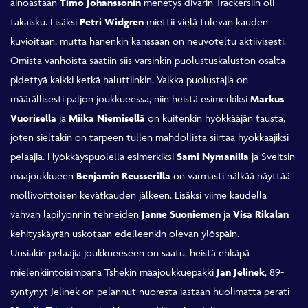
ainoastaan
Timo Johanssonin
menetys divarin Trackersiin oli
takaisku. Lisäksi
Petri Widgren
miettii vielä tulevan kauden
kuvioitaan, mutta hänenkin kanssaan on neuvoteltu aktiivisesti.
Omista vanhoista saatiin siis varsinkin puolustuskaluston osalta
pidettyä kaikki ketkä haluttiinkin. Vaikka puolustajia on
määrällisesti paljon joukkueessa, niin heistä esimerkiksi
Markus
Vuorisella
ja
Miika Niemisellä
on kuitenkin hyökkääjän tausta,
joten sieltäkin on tarpeen tullen mahdollista siirtää hyökkääjiksi
pelaajia. Hyökkäyspuolella esimerkiksi
Sami Nymanilla
ja Sveitsin
maajoukkueen
Benjamin Reusserilla
on varmasti nälkää näyttää
mollivoittoisen kevätkauden jälkeen. Lisäksi viime kaudella
vahvan läpilyönnin tehneiden
Janne Suoniemen
ja
Visa Rikalan
kehityskäyrän uskotaan edelleenkin olevan ylöspäin.
Uusiakin pelaajia joukkueeseen on saatu, heistä ehkäpä
mielenkiintoisimpana Tshekin maajoukkuepakki
Jan Jelinek
, 89-
syntynyt Jelinek on pelannut nuoresta iästään huolimatta peräti