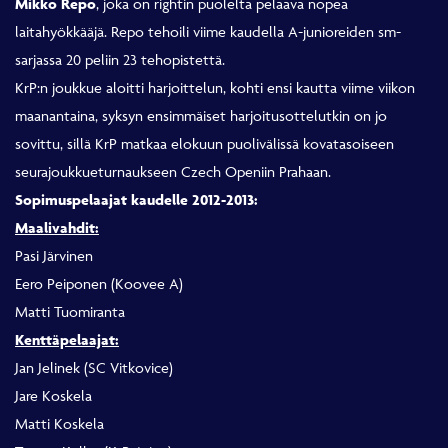
Mikko Repo
, joka on rightin puolelta pelaava nopea
laitahyökkääjä. Repo tehoili viime kaudella A-junioreiden sm-
sarjassa 20 peliin 23 tehopistettä.
KrP:n joukkue aloitti harjoittelun, kohti ensi kautta viime viikon
maanantaina, syksyn ensimmäiset harjoitusottelutkin on jo
sovittu, sillä KrP matkaa elokuun puolivälissä kovatasoiseen
seurajoukkueturnaukseen Czech Openiin Prahaan.
Sopimuspelaajat kaudelle 2012-2013:
Maalivahdit:
Pasi Järvinen
Eero Peiponen (Koovee A)
Matti Tuomiranta
Kenttäpelaajat:
Jan Jelinek (SC Vitkovice)
Jare Koskela
Matti Koskela