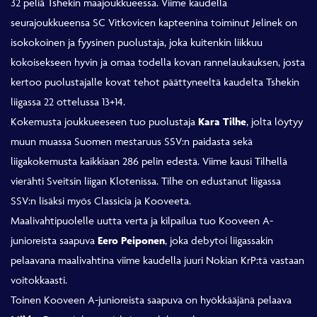
32 peliä Tshekin maajoukkueessa. Viime kaudella
seurajoukkueensa SC Vitkovicen kapteenina toiminut Jelinek on
isokokoinen ja fyysinen puolustaja, joka kuitenkin liikkuu
kokoisekseen hyvin ja omaa todella kovan rannelaukauksen, josta
kertoo puolustajalle kovat tehot päättyneeltä kaudelta Tshekin
liigassa 22 ottelussa 13+14.
Kokemusta joukkueeseen tuo puolustaja
Kara Tilhe
, jolta löytyy
muun muassa Suomen mestaruus SSV:n paidasta sekä
liigakokemusta kaikkiaan 286 pelin edestä. Viime kausi Tilhellä
vierähti Sveitsin liigan Klotenissa. Tilhe on edustanut liigassa
SSV:n lisäksi myös Classicia ja Kooveeta.
Maalivahtipuolelle uutta verta ja kilpailua tuo Kooveen A-
junioreista saapuva
Eero Peiponen
, joka debytoi liigassakin
pelaavana maalivahtina viime kaudella juuri Nokian KrP:tä vastaan
voitokkaasti.
Toinen Kooveen A-junioreista saapuva on hyökkääjänä pelaava