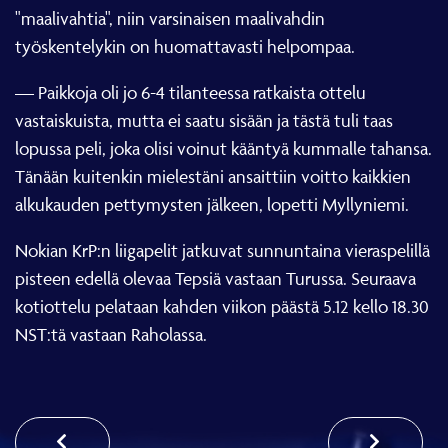
"maalivahtia", niin varsinaisen maalivahdin
työskentelykin on huomattavasti helpompaa.
— Paikkoja oli jo 6-4 tilanteessa ratkaista ottelu
vastaiskuista, mutta ei saatu sisään ja tästä tuli taas
lopussa peli, joka olisi voinut kääntyä kummalle tahansa.
Tänään kuitenkin mielestäni ansaittiin voitto kaikkien
alkukauden pettymysten jälkeen, lopetti Myllyniemi.
Nokian KrP:n liigapelit jatkuvat sunnuntaina vieraspelillä
pisteen edellä olevaa Tepsiä vastaan Turussa. Seuraava
kotiottelu pelataan kahden viikon päästä 5.12 kello 18.30
NST:tä vastaan Raholassa.