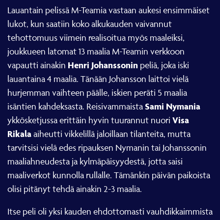
Lauantain pelissä M-Teamia vastaan aukesi ensimmäiset
lukot, kun saatiin koko alkukauden vaivannut
tehottomuus viimein realisoitua myös maaleiksi,
joukkueen latomat 13 maalia M-Teamin verkkoon
Henri Johanssonin
vapautti ainakin
peliä, joka iski
lauantaina 4 maalia. Tänään Johansson laittoi vielä
hurjemman vaihteen päälle, iskien peräti 5 maalia
Sami Nymania
isäntien kahdeksasta. Reisivammaista
Visa
ykkösketjussa erittäin hyvin tuurannut nuori
Rikala
aiheutti vikkelillä jaloillaan tilanteita, mutta
tarvitsisi vielä edes ripauksen Nymanin tai Johanssonin
maaliahneudesta ja kylmäpäisyydestä, jotta saisi
maaliverkot kunnolla rullalle. Tämänkin päivän paikoista
olisi pitänyt tehdä ainakin 2-3 maalia.
Itse peli oli yksi kauden ehdottomasti vauhdikkaimmista