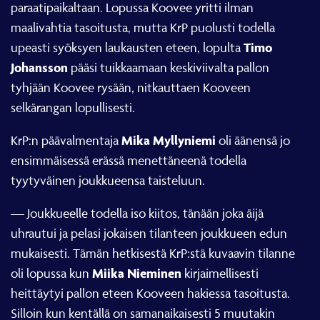
paraatipaikaltaan. Lopussa Koovee yritti ilman
maalivahtia tasoitusta, mutta KrP puolusti todella
Timo
upeasti syöksyen laukausten eteen, lopulta
Johansson
pääsi tuikkaamaan keskiviivalta pallon
tyhjään Koovee rysään, nitkauttaen Kooveen
selkärangan lopullisesti.
Mika Myllyniemi
KrP:n päävalmentaja
oli äänensä jo
ensimmäisessä erässä menettäneenä todella
tyytyväinen joukkueensa taisteluun.
— Joukkueelle todella iso kiitos, tänään joka äijä
uhrautui ja pelasi jokaisen tilanteen joukkueen edun
mukaisesti. Tämän hetkisestä KrP:stä kuvaavin tilanne
Miika Nieminen
oli lopussa kun
kirjaimellisesti
heittäytyi pallon eteen Kooveen hakiessa tasoitusta.
Silloin kun kentällä on samanaikaisesti 5 muutakin