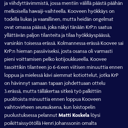
ja viihdyttävimmistä, jossa mentiin välillä päästä päähän
melkoisella hawaiji-vaihteella. Kooveen hyökkäys on
todella liukas ja vaarallinen, mutta heidän ongelmat
ovat omassa päässä, joka näkyi tänään KrP:n saatua
yllättävän paljon tilanteita ja tilaa hyökkäyspäässä,
varsinkin toisessa erässä. Kolmannessa erässä Koovee sai
KrP:n hieman passiiviseksi, josta osansa oli varmasti
pieni voittamisen pelko kotijoukkueella. Koovee
tasoittikin tilanteen jo 6-6:een viitisen minuuttia ennen
loppua ja mielessä kävi aiemmat kotiottelut, jotka KrP
on hävinnyt samaan tapaan johdettuaan ottelu
3.erässä, mutta tälläkertaa sitkeä työ palkittiin
puolitoista minuuttia ennen loppua Kooveen
vaihtovirheen seurauksena, kun loistopelin
Matti Koskela
puolustuksessa pelannut
löysi
poikittaissyötöllä Henri Johanssonin omalta