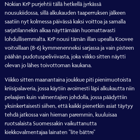
Nokian KrP purjehtii tällä hetkellä jyrkässä
nousukiidossa, sillä alkukauden taaperruksen jälkeen
saatiin nyt kolmessa päivässä kaksi voittoa ja samalla
sarjatilannekin alkaa näyttämään huomattavasti
lohdullisemmalta. KrP nousi tämän illan upealla Koovee
voitoillaan (8-6) kymmenenneksi sarjassa ja vain pisteen
päähän pudotuspeliviivasta, joka viikko sitten näytti
olevan jo lähes toivottoman kaukana.
Viikko sitten maanantaina joukkue piti pienimuotoista
kriisipalaveria, jossa käytiin avoimesti läpi alkukautta niin
pelaajien kuin valmentajien johdolla, jossa päädyttiin
yksinkertaisesti siihen, että kaikki pienetkin asiat täytyy
tehdä jatkossa vain hieman paremmin, kuuluisaa
ruotsalaista Suomessakin vaikuttanutta
kiekkovalmentajaa lainaten "lite bättre"