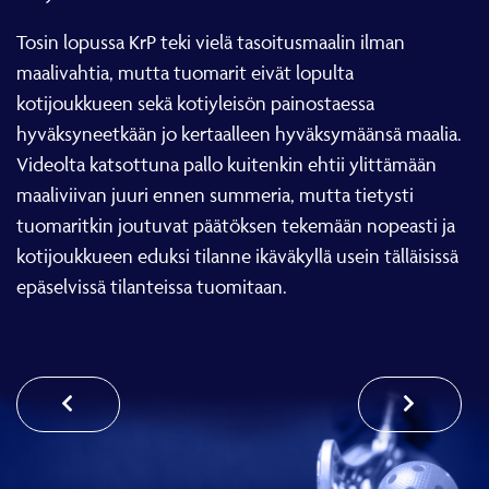
Tosin lopussa KrP teki vielä tasoitusmaalin ilman
maalivahtia, mutta tuomarit eivät lopulta
kotijoukkueen sekä kotiyleisön painostaessa
hyväksyneetkään jo kertaalleen hyväksymäänsä maalia.
Videolta katsottuna pallo kuitenkin ehtii ylittämään
maaliviivan juuri ennen summeria, mutta tietysti
tuomaritkin joutuvat päätöksen tekemään nopeasti ja
kotijoukkueen eduksi tilanne ikäväkyllä usein tälläisissä
epäselvissä tilanteissa tuomitaan.