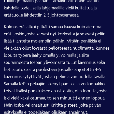
tulikin jo maalin päähän. Tämäkin kuitenkin saatiin
kahdella todellisella lahjamaalilla vielä kuitattua ja
erätauolle lähdettiin 2-5 johtoasemassa.
Kolmas erä jatkoi pitkälti samaa kaavaa kuin aiemmat
erät, joskin Josba karvasi nyt korkealta ja se avasi peliin
lisää tilanteita molempiin päihin. Mitään paniikkia ei
vieläkään ollut löysästä peliotteesta huolimatta, kunnes
lopulta typerä jäähy omalla ylivoimalla ja siitä
seuranneesta Josban ylivoimasta tullut kavennus sekä
heti aloituksesta puolestaan Josballe lahjoitettu 4-5
kavennus sytyttivät Josban peliin aivan uudella tavalla.
Samalla KrP:n pelaajiin iskenyt paniikki ja voitonpakko
toivat lisäksi puristuksenkin otteisiin, niin lopulta Josba
iski vielä kaksi osumaa, toisen minuutti ennen loppua.
Näin Josba vei ansaitusti KrP:ltä pisteet, joita päivän
esityksellä ei todellakaan olisikaan ansainnut.