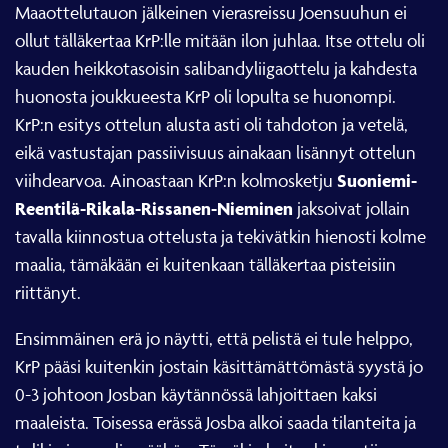
Maaottelutauon jälkeinen vierasreissu Joensuuhun ei
ollut tälläkertaa KrP:lle mitään ilon juhlaa. Itse ottelu oli
kauden heikkotasoisin salibandyliigaottelu ja kahdesta
huonosta joukkueesta KrP oli lopulta se huonompi.
KrP:n esitys ottelun alusta asti oli tahdoton ja vetelä,
eikä vastustajan passiivisuus ainakaan lisännyt ottelun
Suoniemi-
viihdearvoa. Ainoastaan KrP:n kolmosketju
Reentilä-Rikala-Rissanen-Nieminen
jaksoivat jollain
tavalla kiinnostua ottelusta ja tekivätkin hienosti kolme
maalia, tämäkään ei kuitenkaan tälläkertaa pisteisiin
riittänyt.
Ensimmäinen erä jo näytti, että pelistä ei tule helppo,
KrP pääsi kuitenkin jostain käsittämättömästä syystä jo
0-3 johtoon Josban käytännössä lahjoittaen kaksi
maaleista. Toisessa erässä Josba alkoi saada tilanteita ja