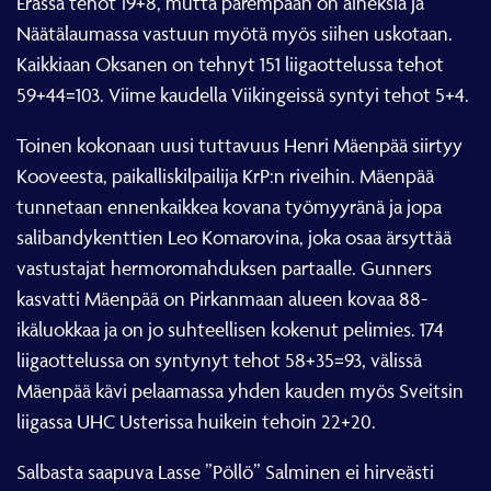
Erässä tehot 19+8, mutta parempaan on aineksia ja
Näätälaumassa vastuun myötä myös siihen uskotaan.
Kaikkiaan Oksanen on tehnyt 151 liigaottelussa tehot
59+44=103. Viime kaudella Viikingeissä syntyi tehot 5+4.
Toinen kokonaan uusi tuttavuus Henri Mäenpää siirtyy
Kooveesta, paikalliskilpailija KrP:n riveihin. Mäenpää
tunnetaan ennenkaikkea kovana työmyyränä ja jopa
salibandykenttien Leo Komarovina, joka osaa ärsyttää
vastustajat hermoromahduksen partaalle. Gunners
kasvatti Mäenpää on Pirkanmaan alueen kovaa 88-
ikäluokkaa ja on jo suhteellisen kokenut pelimies. 174
liigaottelussa on syntynyt tehot 58+35=93, välissä
Mäenpää kävi pelaamassa yhden kauden myös Sveitsin
liigassa UHC Usterissa huikein tehoin 22+20.
Salbasta saapuva Lasse ”Pöllö” Salminen ei hirveästi