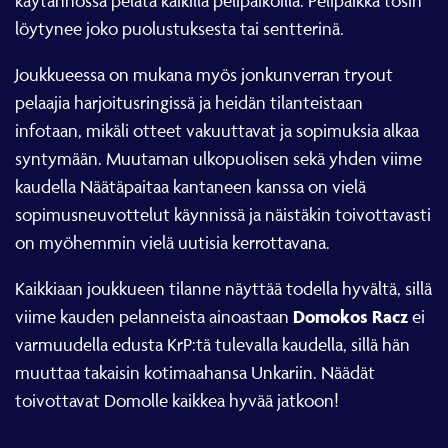
käytännössä pelata kaikilla pelipaikoilla. Pelipaikka tosin
löytynee joko puolustuksesta tai sentterinä.
Joukkueessa on mukana myös jonkunverran tryout
pelaajia harjoitusringissä ja heidän tilanteistaan
infotaan, mikäli otteet vakuuttavat ja sopimuksia alkaa
syntymään. Muutaman ulkopuolisen sekä yhden viime
kaudella Näätäpaitaa kantaneen kanssa on vielä
sopimusneuvottelut käynnissä ja näistäkin toivottavasti
on myöhemmin vielä uutisia kerrottavana.
Kaikkiaan joukkueen tilanne näyttää todella hyvältä, sillä
Domokos Racz
viime kauden pelanneista ainoastaan
ei
varmuudella edusta KrP:tä tulevalla kaudella, sillä hän
muuttaa takaisin kotimaahansa Unkariin. Näädät
toivottavat Domolle kaikkea hyvää jatkoon!