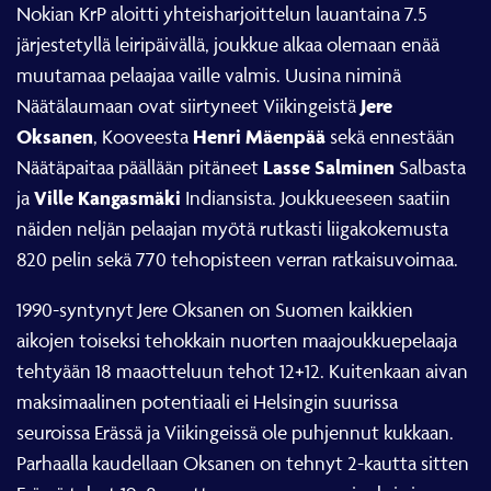
Nokian KrP aloitti yhteisharjoittelun lauantaina 7.5
järjestetyllä leiripäivällä, joukkue alkaa olemaan enää
muutamaa pelaajaa vaille valmis. Uusina niminä
Jere
Näätälaumaan ovat siirtyneet Viikingeistä
Oksanen
Henri Mäenpää
, Kooveesta
sekä ennestään
Lasse Salminen
Näätäpaitaa päällään pitäneet
Salbasta
Ville Kangasmäki
ja
Indiansista. Joukkueeseen saatiin
näiden neljän pelaajan myötä rutkasti liigakokemusta
820 pelin sekä 770 tehopisteen verran ratkaisuvoimaa.
1990-syntynyt Jere Oksanen on Suomen kaikkien
aikojen toiseksi tehokkain nuorten maajoukkuepelaaja
tehtyään 18 maaotteluun tehot 12+12. Kuitenkaan aivan
maksimaalinen potentiaali ei Helsingin suurissa
seuroissa Erässä ja Viikingeissä ole puhjennut kukkaan.
Parhaalla kaudellaan Oksanen on tehnyt 2-kautta sitten