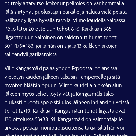
esittelyjä tarvitse, kokenut pelimies on vanhemmalla
iällä siirtynyt puolustajan paikalle ja haluaa vielä pelata
Salibandyliigaa hyvällä tasolla. Viime kaudella Salbassa
Pöllö latoi 20 otteluun tehot 6+6. Kaikkiaan 365
liigaotteluun Salminen on saldonnut hurjat tehot
304+179=483, joilla hän on sijalla 13 kaikkien aikojen
salibandyliigatilastoissa.
Ville Kangasmäki palaa yhden Espoossa Indiansissa
vietetyn kauden jälkeen takaisin Tampereelle ja sitä
myöten Näätänippuun. Viime kaudella nihkeän alun
jälkeen myös tehot löytyivät ja Kangasmäki takoi
niukasti pudotuspeleistä ulos jääneen Indiansin riveissä
tehot 12+10. Kaikkiaan Kangasmäen tehot liigasta ovat
130 ottelussa 53+38=91. Kangasmäki on valmentajalle
arvokas pelaaja monipuolisuutensa takia, sillä hän voi