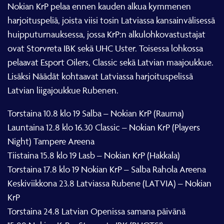
Nokian KrP pelaa ennen kauden alkua kymmenen
harjoituspeliä, joista viisi tosin Latviassa kansainvälisessä
huipputurnauksessa, jossa KrP:n alkulohkovastustajat
ovat Storvreta IBK sekä UHC Uster. Toisessa lohkossa
pelaavat Esport Oilers, Classic sekä Latvian maajoukkue.
Lisäksi Näädät kohtaavat Latviassa harjoituspelissä
Latvian liigajoukkue Rubenen.
Torstaina 10.8 klo 19 Salba – Nokian KrP (Rauma)
Launtaina 12.8 klo 16.30 Classic – Nokian KrP (Players
Night) Tampere Areena
Tiistaina 15.8 klo 19 Lasb – Nokian KrP (Hakkala)
Torstaina 17.8 klo 19 Nokian KrP – Salba Rahola Areena
Keskiviikkona 23.8 Latviassa Rubene (LATVIA) – Nokian
KrP
Torstaina 24.8 Latvian Openissa samana päivänä