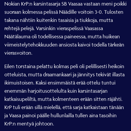
Nokian KrP:n karsintasarja SB Vaasaa vastaan meni poikki
suoraan kolmessa pelissä Näädille voitoin 3-0. Tulosten
takana nähtiin kuitenkin tasaisia ja tiukkoja, mutta
rehtejä pelejä. Varsinkin vieraspelissä Vaasassa
Näätälauma oli todellisessa paineessa, mutta huikean
viimeistelytehokkuuden ansiosta kaivoi todella tärkeän
vierasvoiton.
Eilen torstaina pelattu kolmas peli oli pelillisesti heikoin
otteluista, mutta draamankaari ja jännitys tekivät illasta
ikimuistoisen. Kaksi ensimmäistä erää ottelu tuntui
enemmän harjoitusottelulta kuin karsintasarjan
katkaisupeliltä, mutta kolmenteen erään sitten räjähti.
KrP tuli erään sillä mielellä, että sarja katkaistaan tänään
ja Vaasa painoi päälle hullunlailla tullen aina tasoihin
KrP:n mentyä johtoon.