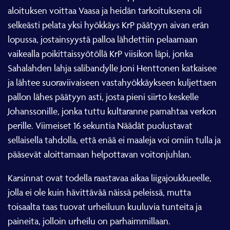
aloituksen voittaa Vaasa ja heidän tarkoituksena oli
selkeästi pelata yksi hyökkäys KrP päätyyn aivan erän
lopussa, jostainsyystä palloa lähdettiin pelaamaan
vaikealla poikittaissyötöllä KrP viisikon läpi, jonka
Sahalahden lahja salibandylle Joni Henttonen katkaisee
ja lähtee suoraviivaiseen vastahyökkäykseen kuljettaen
pallon lähes päätyyn asti, josta pieni siirto keskelle
Johanssonille, jonka tuttu kultaranne pamahtaa verkon
perille. Viimeiset 16 sekuntia Näädät puolustavat
sellaisella tahdolla, että enää ei maaleja voi omiin tulla ja
pääsevät aloittamaan helpottavan voitonjuhlan.
Karsinnat ovat todella raastavaa aikaa liigajoukkueelle,
jolla ei ole kuin hävittävää näissä peleissä, mutta
toisaalta taas tuovat urheiluun kuuluvia tunteita ja
paineita, jolloin urheilu on parhaimmillaan.