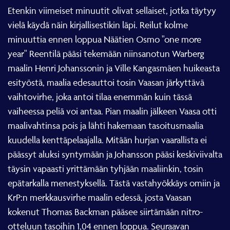
Etenkin viimeiset minuutit olivat sellaiset, jotka täytyy
vielä käydä näin kirjallisestikin läpi. Reilut kolme
minuuttia ennen loppua Näätien Osmo "one more
year" Reentilä pääsi tekemään niinsanotun Warberg
maalin Henri Johanssonin ja Ville Kangasmäen huikeasta
esityöstä, maalia edesauttoi tosin Vaasan järkyttävä
vaihtovirhe, joka antoi tilaa enemmän kuin tässä
vaiheessa peliä voi antaa. Pian maalin jälkeen Vaasa otti
maalivahtinsa pois ja lähti hakemaan tasoitusmaalia
kuudella kenttäpelaajalla. Mitään hurjan vaarallista ei
päässyt aluksi syntymään ja Johansson pääsi keskiviivalta
täysin vapaasti yrittämään tyhjään maaliinkin, tosin
epätarkalla menestyksellä. Tästä vastahyökkäys omiin ja
KrP:n merkkausvirhe maalin edessä, josta Vaasan
kokenut Thomas Backman pääsee siirtämään nitro-
otteluun tasoihin 1,04 ennen loppua. Seuraavan