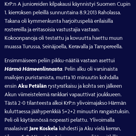
KrP:n A junioreiden kilpakausi käynnistyi Suomen Cupin
1. kierroksen peleillä sunnuntaina 8.9.2013 Raholassa.
Takana oli kymmenkunta harjoituspeliä erilaisilla
rostereilla ja eritasoisia vastustajia vastaan.
Kokoonpanoja oli testattu ja kovuutta haettu muun
muassa Turussa, Seinäjoella, Keravalla ja Tampereella.
Ensimmäiseen peliin pikku-näätiä vastaan asettui
Härmä Hämeenlinnasta
. Pelin alku oli varsinaista
mailojen puristamista, mutta 10 minuutin kohdalla
Aku Petälän
ensin
rystyratkaisu ja kohta sen jälkeen
Akun viimeistelemä rankkari vapauttivat joukkueen.
Tästä 2-0 tilanteesta alkoi KrP:n ylivoimajakso Härmän
kuluttaessa jäähypenkkiä 5+2+2 minuutin rangaistuksin.
Peli oli käytännössä nopeasti pelattu. Ylivoimalla
Jare Koskela
maalasivat
kahdesti ja Aku vielä kerran,