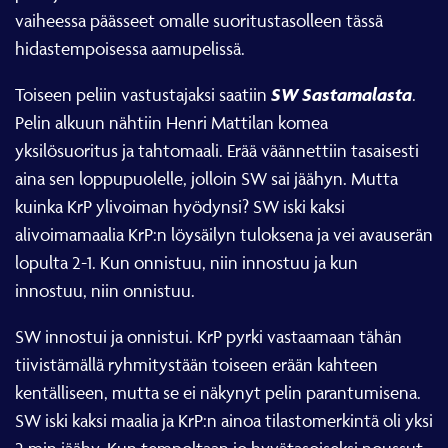
vaiheessa päässeet omalle suoritustasolleen tässä
hidastempoisessa aamupelissä.
SW Sastamalasta
Toiseen peliin vastustajaksi saatiin
.
Pelin alkuun nähtiin Henri Mattilan komea
yksilösuoritus ja tahtomaali. Erää väännettiin tasaisesti
aina sen loppupuolelle, jolloin SW sai jäähyn. Mutta
kuinka KrP ylivoiman hyödynsi? SW iski kaksi
alivoimamaalia KrP:n löysäilyn tuloksena ja vei avauserän
lopulta 2-1. Kun onnistuu, niin innostuu ja kun
innostuu, niin onnistuu.
SW innostui ja onnistui. KrP pyrki vastaamaan tähän
tiivistämällä ryhmitystään toiseen erään kahteen
kentälliseen, mutta se ei näkynyt pelin parantumisena.
SW iski kaksi maalia ja KrP:n ainoa tilastomerkintä oli yksi