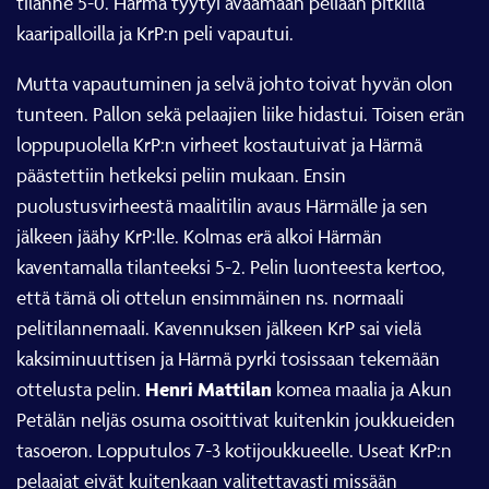
tilanne 5-0. Härmä tyytyi avaamaan peliään pitkillä
kaaripalloilla ja KrP:n peli vapautui.
Mutta vapautuminen ja selvä johto toivat hyvän olon
tunteen. Pallon sekä pelaajien liike hidastui. Toisen erän
loppupuolella KrP:n virheet kostautuivat ja Härmä
päästettiin hetkeksi peliin mukaan. Ensin
puolustusvirheestä maalitilin avaus Härmälle ja sen
jälkeen jäähy KrP:lle. Kolmas erä alkoi Härmän
kaventamalla tilanteeksi 5-2. Pelin luonteesta kertoo,
että tämä oli ottelun ensimmäinen ns. normaali
pelitilannemaali. Kavennuksen jälkeen KrP sai vielä
kaksiminuuttisen ja Härmä pyrki tosissaan tekemään
Henri Mattilan
ottelusta pelin.
komea maalia ja Akun
Petälän neljäs osuma osoittivat kuitenkin joukkueiden
tasoeron. Lopputulos 7-3 kotijoukkueelle. Useat KrP:n
pelaajat eivät kuitenkaan valitettavasti missään