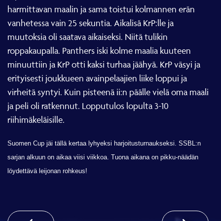
harmittavan maalin ja sama toistui kolmannen erän
vanhetessa vain 25 sekuntia. Aikalisä KrP:lle ja
muutoksia oli saatava aikaiseksi. Niitä tulikin
roppakaupalla. Panthers iski kolme maalia kuuteen
minuuttiin ja KrP otti kaksi turhaa jäähyä. KrP väsyi ja
erityisesti joukkueen avainpelaajien liike loppui ja
virheitä syntyi. Kuin pisteenä ii:n päälle vielä oma maali
ja peli oli ratkennut. Lopputulos lopulta 3-10
riihimäkeläisille.
Suomen Cup jäi tällä kertaa lyhyeksi harjoitusturnaukseksi. SSBL:n
sarjan alkuun on aikaa viisi viikkoa. Tuona aikana on pikku-näädän
löydettävä leijonan rohkeus!