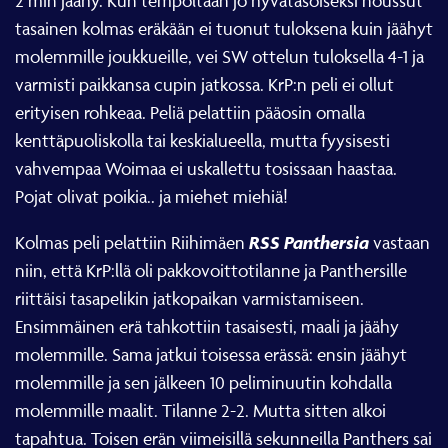
2 min jäähy. Kun tempoltaan jo hyvätasoiseksi noussut
tasainen kolmas eräkään ei tuonut tuloksena kuin jäähyt
molemmille joukkueille, vei SW ottelun tuloksella 4-1 ja
varmisti paikkansa cupin jatkossa.
KrP:n peli ei ollut
erityisen rohkeaa. Peliä pelattiin pääosin omalla
kenttäpuoliskolla tai keskialueella, mutta fyysisesti
vahvempaa Woimaa ei uskallettu tosissaan haastaa.
Pojat olivat poikia.. ja miehet miehiä!
RSS Panthersia
Kolmas peli pelattiin Riihimäen
vastaan
niin, että KrP:llä oli pakkovoittotilanne ja Panthersille
riittäisi tasapelikin jatkopaikan varmistamiseen.
Ensimmäinen erä tahkottiin tasaisesti, maali ja jäähy
molemmille. Sama jatkui toisessa erässä: ensin jäähyt
molemmille ja sen jälkeen 10 peliminuutin kohdalla
molemmille maalit. Tilanne 2-2. Mutta sitten alkoi
tapahtua. Toisen erän viimeisillä sekunneilla Panthers sai