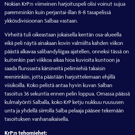
Nokian KrP:n viimeinen harjoituspeli olisi voinut sujua
paremminkin kuin perjantai-illan 8-8 tasapelissä
ykkösdivisioonan Salbaa vastaan.
Virheitä tuli oikeastaan jokaisella kentän osa-alueella
eikä peli näytä ainakaan kovin valmiilta kahden viikon
päästä alkavaa salibandyliigaa ajatellen, onneksi tässä on
kuitenkin pari viikkoa aikaa hioa kuvioita kuntoon ja
saada flunssasta kärsineitä pelimiehiä takaisin
reenirinkiin, jotta päästään harjoittelemaan ehjillä
viisikoilla. Koko pelistä antaa hyvin kuvan Salban
tasoitus 36 sekuntia ennen pelin loppua. Omassa päässä
kulmalyönti Salballa, koko KrP ketju nukkuu ruususen
unta ja yhdellä siirrolla Salba pelaaja pääsee tekemään
tasoituksen vanhanaikaisella.
KrP:n tehomiehet: