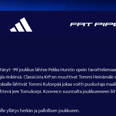
tänyt -99 joukkue lähtee Pekka Hurstin opein tavoittelemaan 
ia rinkiinsä. Classicista KrP:en muuttivat Tommi Heinämäki
kialle lähtivät Tommi Kulonpää jokaa voitti puolustaja maa
 lähtevä Jere Tomukorpi. Koovee:n suunnalta joukkueeseen lii
lle yllätys herkän ja pallollisen joukkueen.