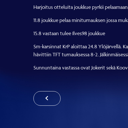
Harjoitus otteluita joukkue pyrkii pelaamaa
11.8 joukkue pelaa miniturnauksen jossa mukan
15.8 vastaan tulee Ilves98 joukkue
Sm-karsinnat KrP aloittaa 24.8 Ylöjärvellä. 
hävittiin TFT turnauksessa 8-2. Jälkinmäisessä
Sunnuntaina vastassa ovat Jokerit sekä Koo