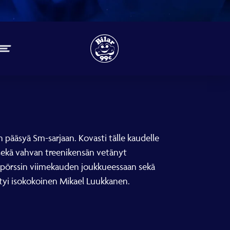
pääsyä Sm-sarjaan. Kovasti tälle kaudelle
 sekä vahvan treenikensän vetänyt
lipörssin viimekauden joukkueessaan sekä
ttyi isokokoinen Mikael Luukkanen.