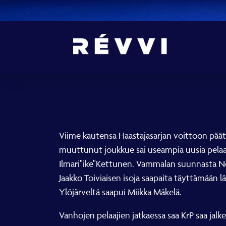
Viime kautensa Haastajasarjan voittoon päät
muuttunut joukkue sai useampia uusia pelaaj
Ilmari"ike"Kettunen. Vammalan suunnasta No
Jaakko Toiviaisen isoja saapaita täyttämään
Ylöjärveltä saapui Miikka Mäkelä.
Vanhojen pelaajien jatkaessa saa KrP saa jalkei