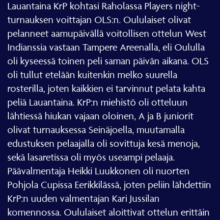
Lauantaina KrP kohtasi Raholassa Players night-
turnauksen voittajan OLS:n. Oululaiset olivat
pelanneet aamupäivällä voitollisen ottelun West
Indianssia vastaan Tampere Areenalla, eli Oululla
oli kyseessä toinen peli saman päivän aikana. OLS
oli tullut etelään kuitenkin melko suurella
rosterilla, joten kaikkien ei tarvinnut pelata kahta
peliä Lauantaina.
KrP:n miehistö oli otteluun
lähtiessä hiukan vajaan oloinen, A ja B juniorit
olivat turnauksessa Seinäjoella, muutamalla
edustuksen pelaajalla oli sovittuja kesä menoja,
sekä lasaretissa oli myös useampi pelaaja.
Päävalmentaja Heikki Luukkonen oli nuorten
Pohjola Cupissa Eerikkilässä, joten peliin lähdettiin
KrP:n uuden valmentajan Kari Jussilan
komennossa. Oululaiset aloittivat ottelun erittäin