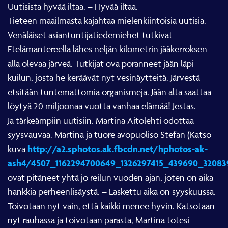
Uutisista hyvää iltaa. – Hyvää iltaa.
Tieteen maailmasta kajahtaa mielenkiintoisia uutisia.
Venäläiset asiantuntijatiedemiehet tutkivat
Etelämantereella lähes neljän kilometrin jääkerroksen
alla olevaa järveä. Tutkijat ova poranneet jään läpi
kuilun, josta he keräävät nyt vesinäytteitä. Järvestä
etsitään tuntemattomia organismeja. Jään alta saattaa
löytyä 20 miljoonaa vuotta vanhaa elämää! Jestas.
Ja tärkeämpiin uutisiin. Martina Aitolehti odottaa
syysvauvaa. Martina ja tuore avopuoliso Stefan (Katso
http://a2.sphotos.ak.fbcdn.net/hphotos-ak-
kuva
ash4/4507_1162294700649_1326297415_439690_32083
ovat pitäneet yhtä jo reilun vuoden ajan, joten on aika
hankkia perheenlisäystä. – Laskettu aika on syyskuussa.
Toivotaan nyt vain, että kaikki menee hyvin. Katsotaan
nyt rauhassa ja toivotaan parasta, Martina totesi