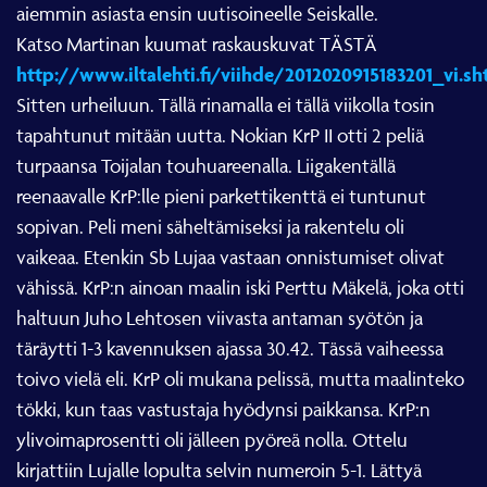
aiemmin asiasta ensin uutisoineelle Seiskalle.
Katso Martinan kuumat raskauskuvat TÄSTÄ
http://www.iltalehti.fi/viihde/2012020915183201_vi.sh
Sitten urheiluun. Tällä rinamalla ei tällä viikolla tosin
tapahtunut mitään uutta. Nokian KrP II otti 2 peliä
turpaansa Toijalan touhuareenalla. Liigakentällä
reenaavalle KrP:lle pieni parkettikenttä ei tuntunut
sopivan. Peli meni säheltämiseksi ja rakentelu oli
vaikeaa. Etenkin Sb Lujaa vastaan onnistumiset olivat
vähissä. KrP:n ainoan maalin iski Perttu Mäkelä, joka otti
haltuun Juho Lehtosen viivasta antaman syötön ja
täräytti 1-3 kavennuksen ajassa 30.42. Tässä vaiheessa
toivo vielä eli. KrP oli mukana pelissä, mutta maalinteko
tökki, kun taas vastustaja hyödynsi paikkansa. KrP:n
ylivoimaprosentti oli jälleen pyöreä nolla. Ottelu
kirjattiin Lujalle lopulta selvin numeroin 5-1. Lättyä