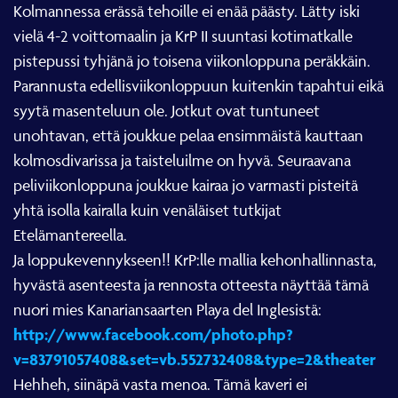
Kolmannessa erässä tehoille ei enää päästy. Lätty iski
vielä 4-2 voittomaalin ja KrP II suuntasi kotimatkalle
pistepussi tyhjänä jo toisena viikonloppuna peräkkäin.
Parannusta edellisviikonloppuun kuitenkin tapahtui eikä
syytä masenteluun ole. Jotkut ovat tuntuneet
unohtavan, että joukkue pelaa ensimmäistä kauttaan
kolmosdivarissa ja taisteluilme on hyvä. Seuraavana
peliviikonloppuna joukkue kairaa jo varmasti pisteitä
yhtä isolla kairalla kuin venäläiset tutkijat
Etelämantereella.
Ja loppukevennykseen!! KrP:lle mallia kehonhallinnasta,
hyvästä asenteesta ja rennosta otteesta näyttää tämä
nuori mies Kanariansaarten Playa del Inglesistä:
http://www.facebook.com/photo.php?
v=83791057408&set=vb.552732408&type=2&theater
Hehheh, siinäpä vasta menoa. Tämä kaveri ei