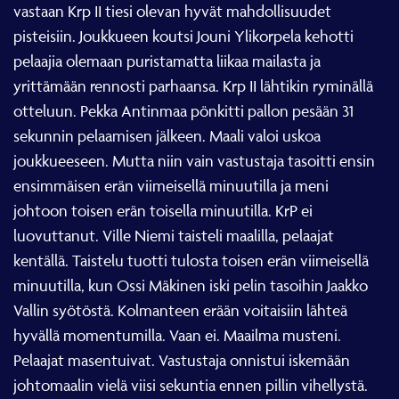
vastaan Krp II tiesi olevan hyvät mahdollisuudet
pisteisiin. Joukkueen koutsi Jouni Ylikorpela kehotti
pelaajia olemaan puristamatta liikaa mailasta ja
yrittämään rennosti parhaansa. Krp II lähtikin ryminällä
otteluun. Pekka Antinmaa pönkitti pallon pesään 31
sekunnin pelaamisen jälkeen. Maali valoi uskoa
joukkueeseen. Mutta niin vain vastustaja tasoitti ensin
ensimmäisen erän viimeisellä minuutilla ja meni
johtoon toisen erän toisella minuutilla. KrP ei
luovuttanut. Ville Niemi taisteli maalilla, pelaajat
kentällä. Taistelu tuotti tulosta toisen erän viimeisellä
minuutilla, kun Ossi Mäkinen iski pelin tasoihin Jaakko
Vallin syötöstä. Kolmanteen erään voitaisiin lähteä
hyvällä momentumilla. Vaan ei. Maailma musteni.
Pelaajat masentuivat. Vastustaja onnistui iskemään
johtomaalin vielä viisi sekuntia ennen pillin vihellystä.