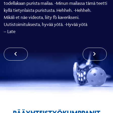
todellakaan purista mailaa. -Minun mailassa tämä teetti
kyllä tietynlaista puristusta. Hehheh. -Hehheh.
Mikäli et näe videota, liity fb kaverikseni.
Uutistoimituksesta, hyvää yötä. -Hyvää yötä
– Late
PÄÄYHTEISTYÖKUMPPANIT