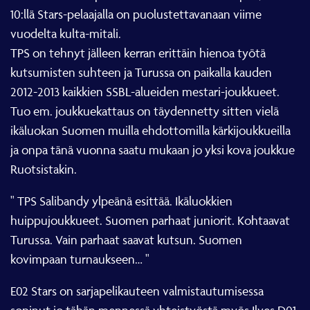
10:llä Stars-pelaajalla on puolustettavanaan viime
vuodelta kulta-mitali.
TPS on tehnyt jälleen kerran erittäin hienoa työtä
kutsumisten suhteen ja Turussa on paikalla kauden
2012-2013 kaikkien SSBL-alueiden mestari-joukkueet.
Tuo em. joukkuekattaus on täydennetty sitten vielä
ikäluokan Suomen muilla ehdottomilla kärkijoukkueilla
ja onpa tänä vuonna saatu mukaan jo yksi kova joukkue
Ruotsistakin.
" TPS Salibandy ylpeänä esittää. Ikäluokkien
huippujoukkueet. Suomen parhaat juniorit. Kohtaavat
Turussa. Vain parhaat saavat kutsun. Suomen
kovimpaan turnaukseen… "
E02 Stars on sarjapelikauteen valmistautumisessa