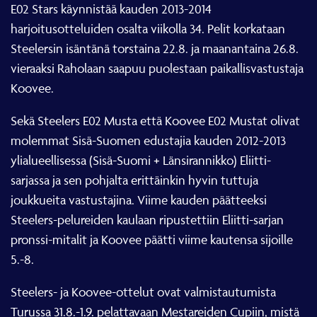
E02 Stars käynnistää kauden 2013-2014
harjoitusotteluiden osalta viikolla 34. Pelit korkataan
Steelersin isäntänä torstaina 22.8. ja maanantaina 26.8.
vieraaksi Raholaan saapuu puolestaan paikallisvastustaja
Koovee.
Sekä Steelers E02 Musta että Koovee E02 Mustat olivat
molemmat Sisä-Suomen edustajia kauden 2012-2013
ylialueellisessa (Sisä-Suomi + Länsirannikko) Eliitti-
sarjassa ja sen pohjalta erittäinkin hyvin tuttuja
joukkueita vastustajina. Viime kauden päätteeksi
Steelers-pelureiden kaulaan ripustettiin Eliitti-sarjan
pronssi-mitalit ja Koovee päätti viime kautensa sijoille
5.-8.
Steelers- ja Koovee-ottelut ovat valmistautumista
Turussa 31.8.-1.9. pelattavaan Mestareiden Cupiin, mistä