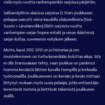
vielä myös vuotta vanhempienkin sarjoissa pärjättiin.
Salibandyliiton alaisissa sarjoissa 12 Stars-joukkueen
pelaajaa saavutti viime kaudella ylialueellisista (Sisä-
Suomi + Länsirannikko) Eliitti-sarjoista vuotta
vanhempien sarjan hopea-mitalit ja oman ikäistensä
sarjan kultaa, suvereenin esityksen jälkeen.
Mutta, kausi 2012-2013 on jo historiaa ja sen
muistelemiseen on turha kenenkään kuluttaa aikaa. Sitä
ei olla Starsissakaan tehty, vaan joukkue on paiskinut
hommia keväästä lähtien kovalla tsempillä ja korkealla
työmoraalilla. Joukkueeseen on kevään ja kesän mittaan
liittynyt mukaan myös uusia pelaajia, jotka entisestään
leventävät rosteria ja kirittävät tekemistä joukkueen
sisällä.