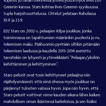
sopinut jo tähän mennessä yhteistyöstä myös Ilves D01
Greenin kanssa. Stars kohtaa Ilves Greenin syyskuussa
tupla-harjoitusottelussa. Ottelut pelataan Raholassa
10.9. ja 23.9.
E02 Stars on 2002-s. pelaajien Kilpa-joukkue, jonka
toiminnassa on tapahtumien määränkin puolesta jo ns.
tekemisen maku. Päähuomio pyritään siltikin pitämään
tekemisen laadussa ja kaudelle 2013-2014 asetettu
tavoitekin on lyhyesti ja ytimekkäästi ”Pelaajan/yksilön
kehittäminen ja kehittyminen”.
Stars-pelurit ovat tosin kehittyneet pelaajina niin
räjähdysmäisesti, että siinä ohessa myös joukkue on
pärjännyt tulosten valossa hyvin. Jopa niin hyvin, että
Stars-pelurit voittivat viime kauden aikana lähes kaiken
mahdollisen oman ikäistensä karkeloissa. Ja sen lisäksi