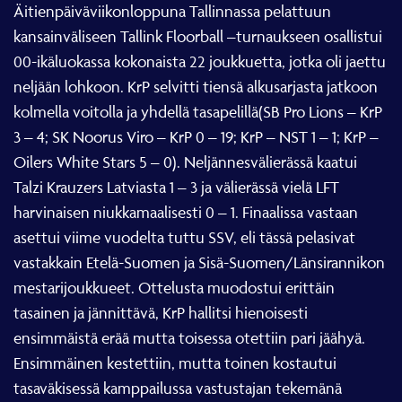
Äitienpäiväviikonloppuna Tallinnassa pelattuun
kansainväliseen Tallink Floorball –turnaukseen osallistui
00-ikäluokassa kokonaista 22 joukkuetta, jotka oli jaettu
neljään lohkoon. KrP selvitti tiensä alkusarjasta jatkoon
kolmella voitolla ja yhdellä tasapelillä(SB Pro Lions – KrP
3 – 4; SK Noorus Viro – KrP 0 – 19; KrP – NST 1 – 1; KrP –
Oilers White Stars 5 – 0). Neljännesvälierässä kaatui
Talzi Krauzers Latviasta 1 – 3 ja välierässä vielä LFT
harvinaisen niukkamaalisesti 0 – 1. Finaalissa vastaan
asettui viime vuodelta tuttu SSV, eli tässä pelasivat
vastakkain Etelä-Suomen ja Sisä-Suomen/Länsirannikon
mestarijoukkueet. Ottelusta muodostui erittäin
tasainen ja jännittävä, KrP hallitsi hienoisesti
ensimmäistä erää mutta toisessa otettiin pari jäähyä.
Ensimmäinen kestettiin, mutta toinen kostautui
tasaväkisessä kamppailussa vastustajan tekemänä