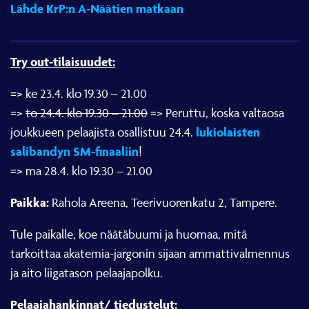
Lähde KrP:n A-Näätien matkaan
Try out-tilaisuudet:
=> ke 23.4. klo 19.30 – 21.00
=>
to 24.4. klo 19.30 – 21.00
=> Peruttu, koska valtaosa
lukiolaisten
joukkueen pelaajista osallistuu 24.4.
salibandyn SM-finaaliin
!
=> ma 28.4. klo 19.30 – 21.00
Paikka:
Rahola Areena, Teerivuorenkatu 2, Tampere.
Tule paikalle, koe näätäbuumi ja huomaa, mitä
tarkoittaa akatemia-jargonin sijaan ammattivalmennus
ja aito liigatason pelaajapolku.
Pelaajahankinnat/ tiedustelut: