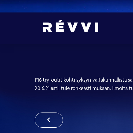
P16 try-outit kohti syksyn valtakunnallista s
20.6.21 asti, tule rohkeasti mukaan. Ilmoita tul