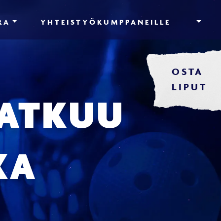
RA
YHTEISTYÖKUMPPANEILLE
OSTA
LIPUT
JATKUU
KA