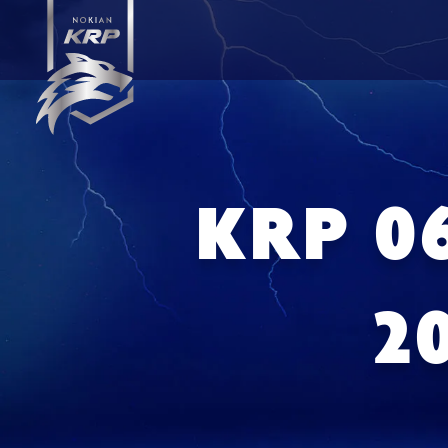
KRP 0
2